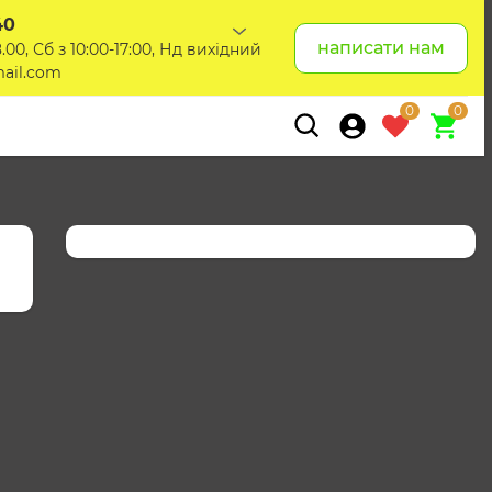
40
написати нам
.00, Сб з 10:00-17:00, Нд вихідний
ail.com
0
0