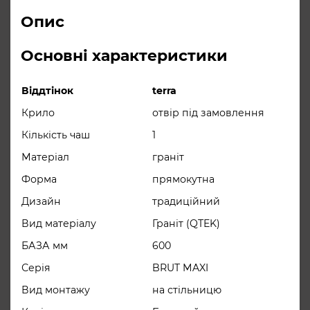
фарбувальних
Опис
речовин. Такий матеріал в три
рази міцніше, ніж натуральний
Основні характеристики
граніт, а все
компоненти матеріалу екологічно
Віддтінок
terra
безпечні і сертифіковані.
Крило
отвір під замовлення
Поверхня таких мийок стійка до
Кількість чаш
1
забруднень з причини відсутності
Матеріал
граніт
пор.
Форма
прямокутна
корзінчатий вентиль 3 ½ “, сифон,
Дизайн
традиційний
Комплектация
ущільнювальна стрічка, фіксуючі
Вид матеріалу
Граніт (QTEK)
затискачі
БАЗА мм
600
Серія
BRUT MAXI
Вид монтажу
на стільницю