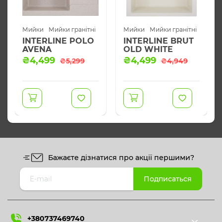
Мийки
Мийки гранітні
Мийки
Мийки гранітні
INTERLINE POLO
INTERLINE BRUT
AVENA
OLD WHITE
Оригінальна
Поточна
Оригінальна
Поточна
₴
4,499
₴
4,499
₴
5,299
₴
4,949
ціна:
ціна:
ціна:
ціна:
₴5,299.
₴4,499.
₴4,949.
₴4,499.
Бажаєте дізнатися про акції першими?
+380737469740