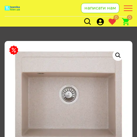
написати нам
0
0