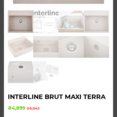
INTERLINE BRUT MAXI TERRA
Оригінальна
Поточна
₴
4,899
₴
5,343
ціна:
ціна: