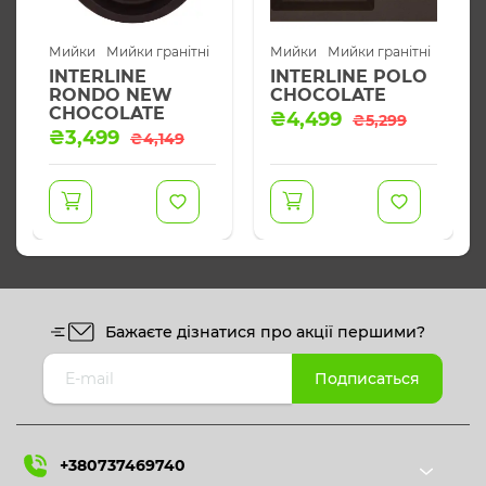
Мийки
Мийки гранітні
Мийки
Мийки гранітні
INTERLINE
INTERLINE POLO
RONDO NEW
CHOCOLATE
CHOCOLATE
Оригінальна
Поточна
₴
4,499
₴
5,299
Оригінальна
Поточна
₴
3,499
ціна:
ціна:
₴
4,149
ціна:
ціна:
₴5,299.
₴4,499.
₴4,149.
₴3,499.
Бажаєте дізнатися про акції першими?
+380737469740