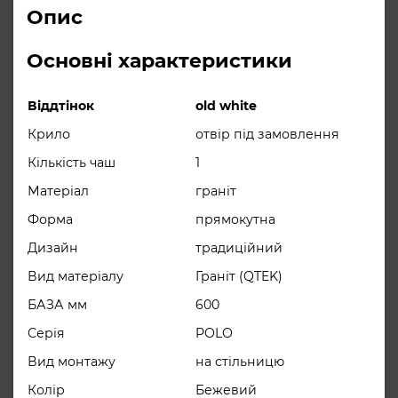
Опис
Такий матеріал в три рази
міцніший за натуральний граніт, а
Основні характеристики
Особенности
всі додаткові компоненти
екологічно безпечні та
Віддтінок
old white
сертифіковані.
Крило
отвір під замовлення
Переваги матеріалів QTEK:
Кількість чаш
1
– стійкий до ударів;
Матеріал
граніт
– стійкий до плям типу “харчові
Форма
прямокутна
барвники”;
Дизайн
традиційний
– стійкий до дії сонячних променів;
Вид матеріалу
Граніт (QTEK)
– стійкий до дії високої
БАЗА мм
600
температури.
Серія
POLO
Особливості: веикий злив 3,5
Вид монтажу
на стільницю
дюйма – вільний стік води;
Колір
Бежевий
ситечко для відкриття/закриття