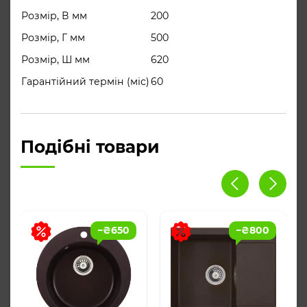
Розмір, В мм
200
чаші; перелив убезпечить вашу
Розмір, Г мм
500
кухню; кріплення – прості в
Розмір, Ш мм
620
установленні.
Гарантійний термін (міс)
60
корзінчатий вентиль 3 ½ “, сифон,
Комплектация
ущільнювальна стрічка, фіксуючі
затискачі
Подібні товари
−
₴
650
−
₴
800