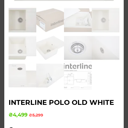
INTERLINE POLO OLD WHITE
Оригінальна
Поточна
₴
4,499
₴
5,299
ціна:
ціна:
₴5,299.
₴4,499.