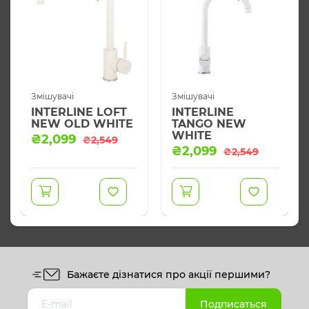
Змішувачі
Змішувачі
INTERLINE LOFT
INTERLINE
NEW OLD WHITE
TANGO NEW
WHITE
Оригінальна
Поточна
₴
2,099
₴
2,549
Оригінальна
Поточна
ціна:
ціна:
₴
2,099
₴
2,549
ціна:
ціна:
₴2,549.
₴2,099.
₴2,549.
₴2,099.
Бажаєте дізнатися про акції першими?