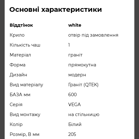
граніт, а все
Основні характеристики
компоненти матеріалу екологічно
безпечні і сертифіковані.
Віддтінок
white
Поверхня таких мийок стійка до
Крило
отвір під замовлення
забруднень з причини відсутності
Кількість чаш
1
пор.
Матеріал
граніт
корзінчатий вентиль 3 ½ “, сифон,
Форма
прямокутна
Комплектация
ущільнювальна стрічка, фіксуючі
Дизайн
модерн
затискачі
Вид матеріалу
Граніт (QTEK)
БАЗА мм
600
Серія
VEGA
Вид монтажу
на стільницю
Колір
Білий
Розмір, В мм
205