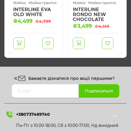
Мийки
Мийки гранітні
Мийки
Мийки гранітні
INTERLINE EVA
INTERLINE
OLD WHITE
RONDO NEW
CHOCOLATE
Оригінальна
Поточна
₴
4,499
₴
4,799
Оригінальна
Поточна
ціна:
ціна:
₴
3,499
₴
4,149
ціна:
ціна:
₴4,799.
₴4,499.
₴4,149.
₴3,499.
Бажаєте дізнатися про акції першими?
+380737469740
Пн-Пт з 10.00-18.00, Сб з 10:00-17:00, Нд вихідний