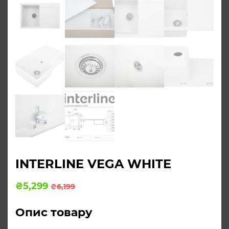
INTERLINE VEGA WHITE
Оригінальна
Поточна
₴
5,299
₴
6,199
ціна:
ціна:
₴6,199.
₴5,299.
Опис товару