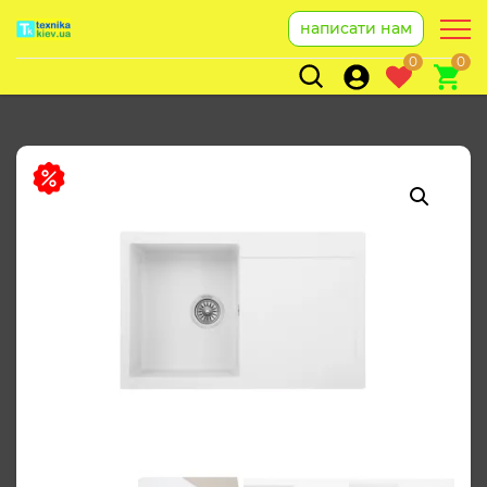
написати нам
0
0