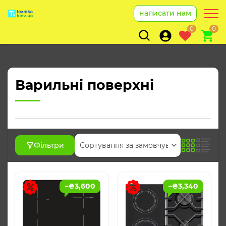
написати нам
0
0
Варильні поверхні
Фільтри
−
₴
3,600
−
₴
3,340