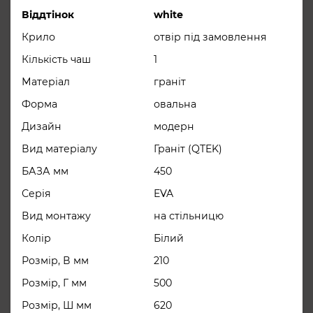
рази міцніше, ніж натуральний
Віддтінок
white
граніт, а все
Крило
отвір під замовлення
компоненти матеріалу екологічно
Кількість чаш
1
безпечні і сертифіковані.
Матеріал
граніт
Поверхня таких мийок стійка до
Форма
овальна
забруднень з причини відсутності
Дизайн
модерн
пор.
Вид матеріалу
Граніт (QTEK)
корзінчатий вентиль 3 ½ “, сифон,
БАЗА мм
450
Комплектация
ущільнювальна стрічка, фіксуючі
Серія
EVA
затискачі
Вид монтажу
на стільницю
Колір
Білий
Розмір, В мм
210
Розмір, Г мм
500
Розмір, Ш мм
620