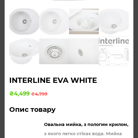
INTERLINE EVA WHITE
Оригінальна
Поточна
₴
4,499
₴
4,799
ціна:
ціна:
₴4,799.
₴4,499.
Опис товару
Овальна мийка, з пологим крилом,
з якого легко стікає вода. Мийка