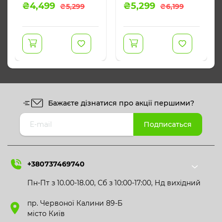
Оригінальна
Поточна
Оригінальна
Поточна
₴
4,499
₴
5,299
₴
5,299
₴
6,199
ціна:
ціна:
ціна:
ціна:
₴5,299.
₴4,499.
₴6,199.
₴5,299.
Бажаєте дізнатися про акції першими?
+380737469740
Пн-Пт з 10.00-18.00, Сб з 10:00-17:00, Нд вихідний
пр. Червоної Калини 89-Б
місто Київ