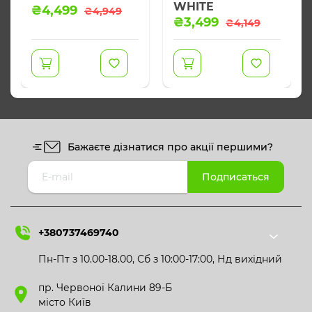
WHITE
Оригінальна
Поточна
₴
4,499
₴
4,949
Оригінальна
Поточна
ціна:
ціна:
₴
3,499
₴
4,149
ціна:
ціна:
₴4,949.
₴4,499.
₴4,149.
₴3,499.
Бажаєте дізнатися про акції першими?
+380737469740
Пн-Пт з 10.00-18.00, Сб з 10:00-17:00, Нд вихідний
пр. Червоної Калини 89-Б
місто Київ