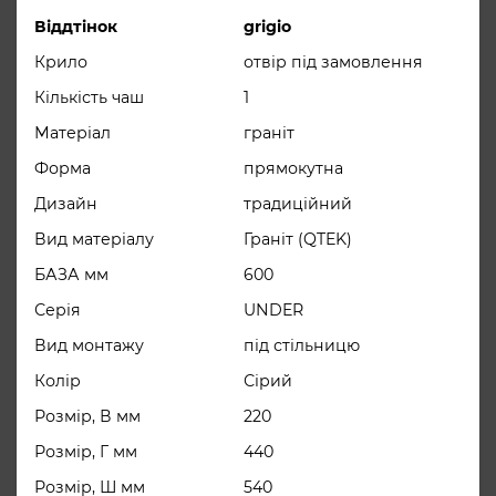
Віддтінок
grigio
Крило
отвір під замовлення
Кількість чаш
1
Матеріал
граніт
Форма
прямокутна
Дизайн
традиційний
Вид матеріалу
Граніт (QTEK)
БАЗА мм
600
Серія
UNDER
Вид монтажу
під стільницю
Колір
Сірий
Розмір, В мм
220
Розмір, Г мм
440
Розмір, Ш мм
540