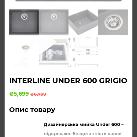
INTERLINE UNDER 600 GRIGIO
Оригінальна
Поточна
₴
5,699
₴
6,799
ціна:
ціна:
₴6,799.
₴5,699.
Опис товару
Дизайнерська мийка Under 600 –
підкреслює бездоганність вашої