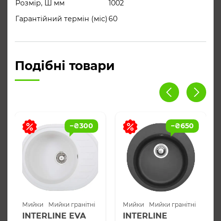
Розмір, Ш мм
1002
кухню; кріплення – прості в
установленні.
Гарантійний термін (міс)
60
корзінчатий вентиль 3 ½ “, сифон,
Комплектация
ущільнювальна стрічка, фіксуючі
Подібні товари
затискачі
−
₴
300
−
₴
650
Мийки
Мийки гранітні
Мийки
Мийки гранітні
INTERLINE EVA
INTERLINE