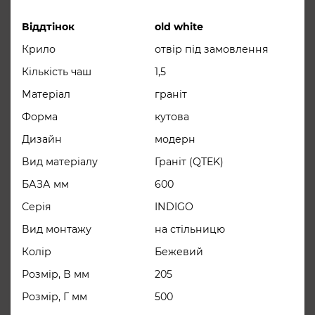
Особенности
міцніший за натуральний граніт, а
всі додаткові компоненти
Віддтінок
old white
екологічно безпечні та
Крило
отвір під замовлення
сертифіковані.
Кількість чаш
1,5
Переваги матеріалів QTEK:
Матеріал
граніт
– стійкий до ударів;
Форма
кутова
– стійкий до плям типу “харчові
Дизайн
модерн
барвники”;
Вид матеріалу
Граніт (QTEK)
– стійкий до дії сонячних променів;
БАЗА мм
600
– стійкий до дії високої
Серія
INDIGO
температури.
Вид монтажу
на стільницю
Особливості: веикий злив 3,5
Колір
Бежевий
дюйма – вільний стік води;
Розмір, В мм
205
ситечко для відкриття/закриття
Розмір, Г мм
500
чаші; перелив убезпечить вашу