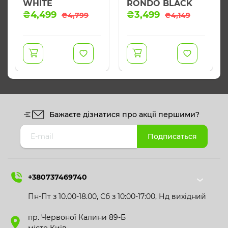
WHITE
RONDO BLACK
Оригінальна
Поточна
Оригінальна
Поточна
₴
4,499
₴
3,499
₴
4,799
₴
4,149
ціна:
ціна:
ціна:
ціна:
₴4,799.
₴4,499.
₴4,149.
₴3,499.
Бажаєте дізнатися про акції першими?
+380737469740
Пн-Пт з 10.00-18.00, Сб з 10:00-17:00, Нд вихідний
пр. Червоної Калини 89-Б