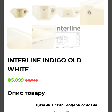
INTERLINE INDIGO OLD
WHITE
Оригінальна
Поточна
₴
5,899
₴
6,749
ціна:
ціна:
₴6,749.
₴5,899.
Опис товару
Дизайн в стилі модерн,основна